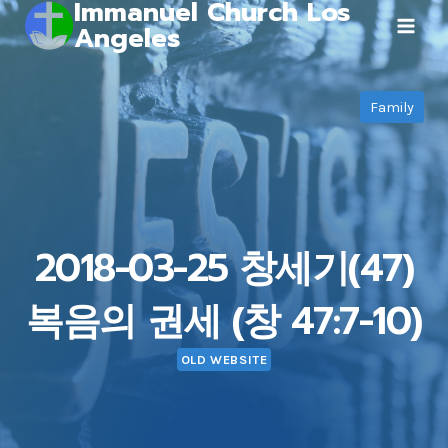
Immanuel Church Los
Skip
Angeles
to
content
Family
2018-03-25 창세기(47)
복음의 권세 (창 47:7-10)
OLD WEBSITE