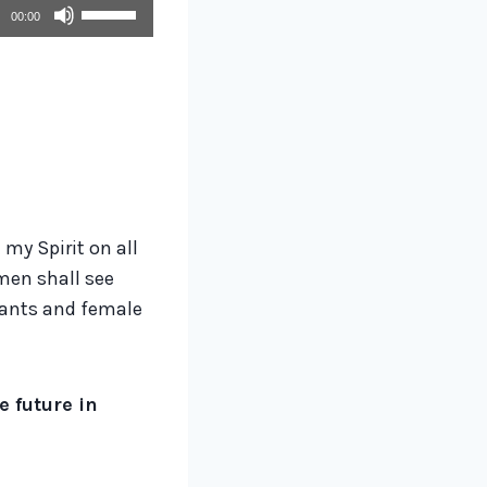
U
00:00
s
e
U
p
/
D
o
t my Spirit on all
w
men shall see
n
vants and female
A
r
r
e future in
o
w
k