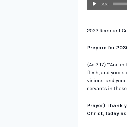
A
00:00
u
d
i
2022 Remnant Co
o
P
Prepare for 20
l
a
(Ac 2:17) “‘And in 
y
flesh, and your s
e
visions, and you
r
servants in those 
Prayer) Thank y
Christ, today as