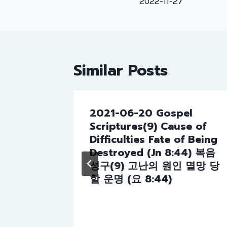
naviga
2022-11-27
Similar Posts
(90)
2021-06-20 Gospel
Lk
Scriptures(9) Cause of
0) 빈 무
Difficulties Fate of Being
Destroyed (Jn 8:44) 복음
성구(9) 고난의 원인 멸망 당
할 운명 (요 8:44)