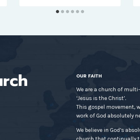
urch
OUR FAITH
We are a church of multi
‘Jesus is the Christ’.
This gospel movement, wh
work of God absolutely nec
We believe in God’s absol
church that continually t