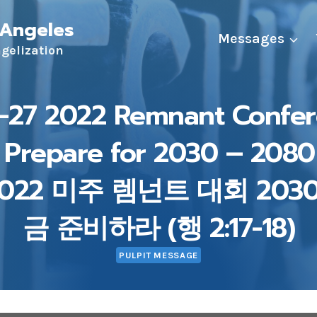
 Angeles
Messages
ngelization
1-27 2022 Remnant Confer
 Prepare for 2030 – 2080
) 2022 미주 렘넌트 대회 203
금 준비하라 (행 2:17-18)
PULPIT MESSAGE