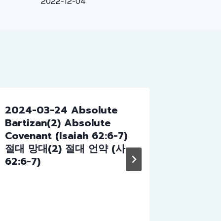
2022-12-04
e
c
r
e
a
s
e
v
2024-03-24 Absolute
2023-1
o
Bartizan(2) Absolute
of God 
l
Covenant (Isaiah 62:6-7)
God (1
u
절대 망대(2) 절대 언약 (사
의 것 (
m
62:6-7)
상 1:10-
e
.