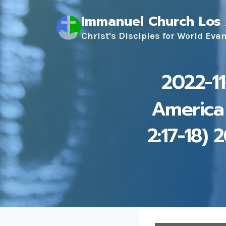
Skip
Immanuel Church Los
to
content
Christ's Disciples for World Eva
2022-1
America
2:17-18