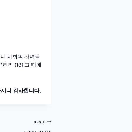
e
y
s
t
o
i
n
주리니 너희의 자녀들
c
라 (18) 그 때에
r
e
a
하시니 감사합니다
.
s
e
o
r
NEXT
d