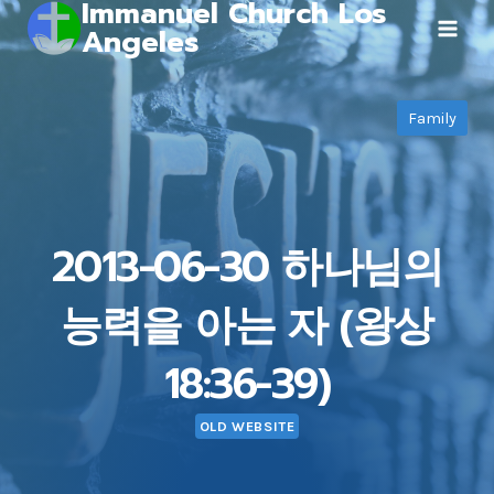
Immanuel Church Los
Skip
Angeles
to
content
Family
2013-06-30 하나님의
능력을 아는 자 (왕상
18:36-39)
OLD WEBSITE