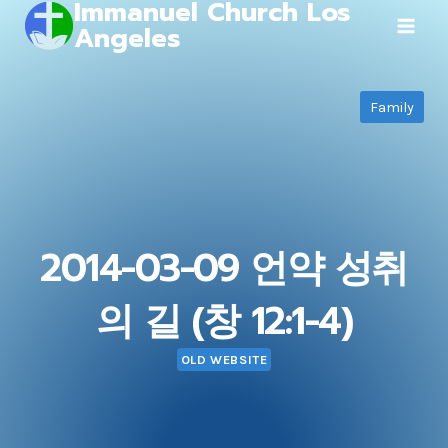
Immanuel Church Los
Skip
Angeles
to
content
Family
2014-03-09 언약 성취
의 길 (창 12:1-4)
OLD WEBSITE