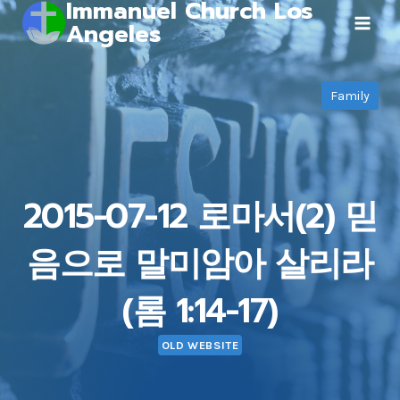
Immanuel Church Los
Skip
Angeles
to
content
Family
2015-07-12 로마서(2) 믿
음으로 말미암아 살리라
(롬 1:14-17)
OLD WEBSITE