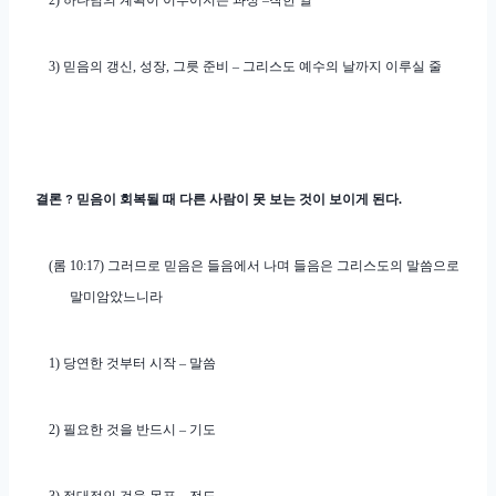
2)
하나님의 계획이 이루어지는 과정
–
착한 일
3)
믿음의 갱신
,
성장
,
그릇 준비
–
그리스도 예수의 날까지 이루실 줄
결론
?
믿음이 회복될 때 다른 사람이 못 보는 것이 보이게 된다
.
(
롬
10:17)
그러므로 믿음은 들음에서 나며 들음은 그리스도의 말씀으로
말미암았느니라
1)
당연한 것부터 시작
–
말씀
2)
필요한 것을 반드시
–
기도