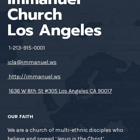
Church
Los Angeles
1-213-915-0001
icla@immanuel.ws
http://immanuel.ws
1636 W 8th St #305 Los Angeles CA 90017
OUR FAITH
We are a church of multi-ethnic disciples who
believe and spread ‘Jesus is the Christ’.