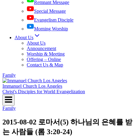
Remnant Message
Special Message
Evangelism Disciple
Morning Worship
About Us
About Us
Announcement
Worship & Meeting
Offering – Online
Contact Us & Map
Family
Immanuel Church Los Angeles
Christ's Disciples for World Evangelization
Family
2015-08-02 로마서(5) 하나님의 은혜를 받
는 사람들 (롬 3:20-24)