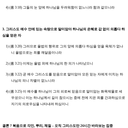
4) (
롬
3:18)
그들의 눈 앞에 하나님을 두려워함이 없느니라 함과 같으니라
3.
그리스도 예수 안에 있는 속량으로 말미암아 하나님의 은혜로 값 없이 의롭다 하
심을 얻은 자
1) (
롬
3:20)
그러므로 율법의 행위로 그의 앞에 의롭다 하심을 얻을 육체가 없나
니 율법으로는 죄를 깨달음이니라
2) (
롬
3:21)
이제는 율법 외에 하나님의 한 의가 나타났으니
3) (
롬
3:22)
곧 예수 그리스도를 믿음으로 말미암아 모든 믿는 자에게 미치는 하
나님의 의니 차별이 없느니라
4) (
롬
3:25)
이 예수를 하나님이 그의 피로써 믿음으로 말미암는 화목제물로 세
우셨으니 이는 하나님께서 길이 참으시는 중에 전에 지은 죄를 간과하심으로
자기의 의로우심을 나타내려 하심이니
결론
?
복음으로 각인
,
뿌리
,
체질
–
오직 그리스도만
24
시간 바라보는 집중