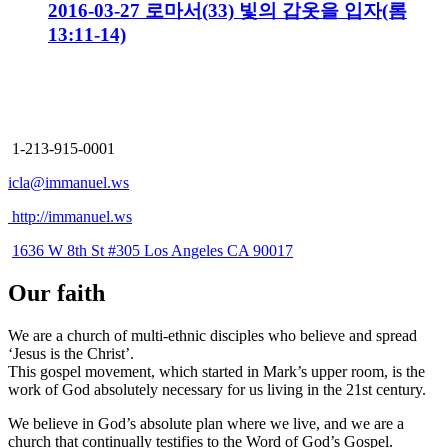
2016-03-27 로마서(33) 빛의 갑옷을 입자(롬
13:11-14)
Immanuel Church
Los Angeles
1-213-915-0001
icla@immanuel.ws
http://immanuel.ws
1636 W 8th St #305 Los Angeles CA 90017
Our faith
We are a church of multi-ethnic disciples who believe and spread
‘Jesus is the Christ’.
This gospel movement, which started in Mark’s upper room, is the
work of God absolutely necessary for us living in the 21st century.
We believe in God’s absolute plan where we live, and we are a
church that continually testifies to the Word of God’s Gospel.