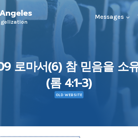
 Angeles
Messages
ngelization
8-09 로마서(6) 참 믿음을 
(롬 4:1-3)
OLD WEBSITE