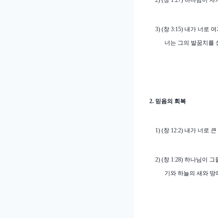
2) (
창
1:27)
하나님이 자
3) (
창
3:15)
내가 너로 여
너는 그의 발꿈치를 
2.
믿음의 회복
1) (
창
12:2)
내가 너로 큰
2) (
창
1:28)
하나님이 그
기와 하늘의 새와 땅