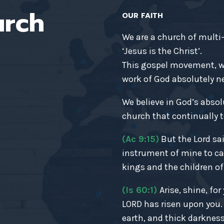
urch
OUR FAITH
We are a church of multi
‘Jesus is the Christ’.
This gospel movement, wh
work of God absolutely nec
We believe in God’s absol
church that continually t
(Ac 9:15)
But the Lord sai
instrument of mine to ca
kings and the children of 
(Is 60:1)
Arise, shine, fo
LORD has risen upon you
earth, and thick darkness