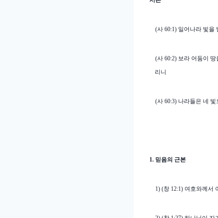
서론
(
사
60:1)
일어나라 빛을 
(
사
60:2)
보라 어둠이 땅
리니
(
사
60:3)
나라들은 네 빛
1.
믿음의 근본
1) (
창
12:1)
여호와께서 아