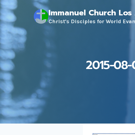
Skip
Immanuel Church Los
to
content
Christ's Disciples for World Eva
2015-0