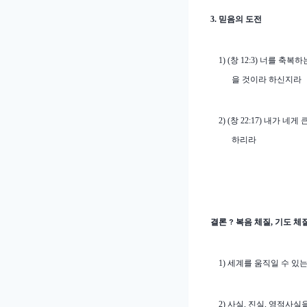
3.
믿음의 도전
1) (
창
12:3)
너를 축복하는
을 것이라 하신지라
2) (
창
22:17)
내가 네게 
하리라
결론
?
복음 체질
,
기도 체
1)
세계를 움직일 수 있는
2)
사실
,
진실
,
영적사실을