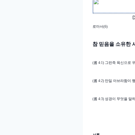
로마서
(6)
참 믿음을 소유한
(
롬
4:1)
그런즉 육신으로 
(
롬
4:2)
만일 아브라함이 
(
롬
4:3)
성경이 무엇을 말