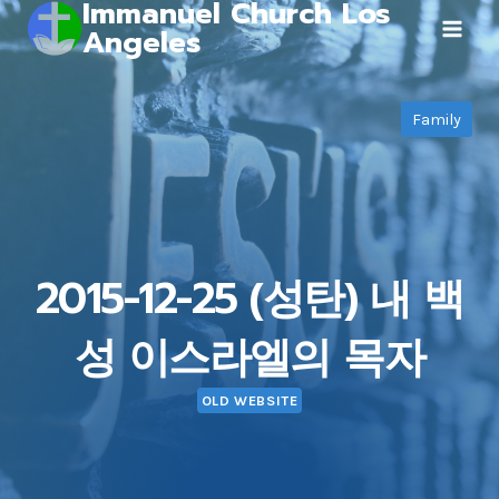
Immanuel Church Los
Skip
Angeles
to
content
Family
2015-12-25 (성탄) 내 백
성 이스라엘의 목자
OLD WEBSITE