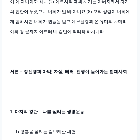
이 이 때니이까 하니
이르시되 때와 시기는 아버지께서 자기
(7)
의 권한에 두셨으니 너희가 알 바 아니요
오직 성령이 너희에
(8)
게 임하시면 너희가 권능을 받고 예루살렘과 온 유대와 사마리
아와 땅 끝까지 이르러 내 증인이 되리라 하시니라
서론
–
정신병과 마약
자살
테러
전쟁이 늘어가는 현대사회
,
,
,
마지막 강단
나를 살리는 생명운동
1.
–
영혼을 살리는 갈보리산 체험
1)