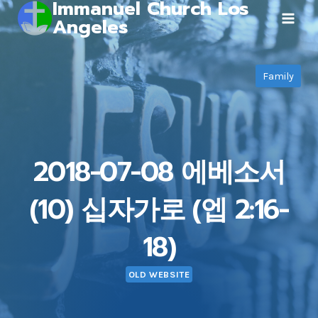
Immanuel Church Los
Skip
Angeles
to
content
Family
2018-07-08 에베소서
(10) 십자가로 (엡 2:16-
18)
OLD WEBSITE