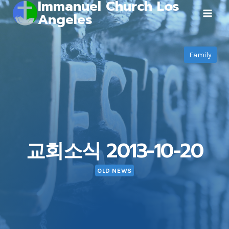
Immanuel Church Los
Skip
Angeles
to
content
Family
교회소식 2013-10-20
OLD NEWS