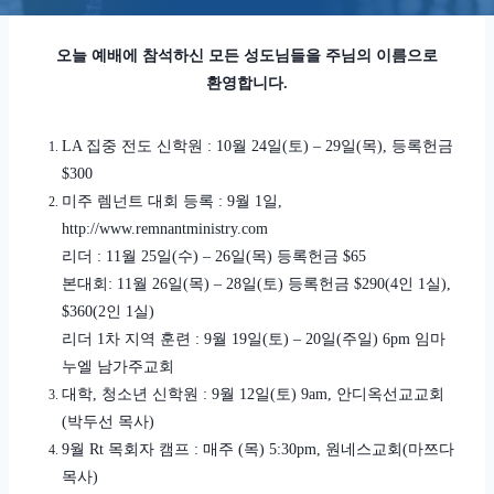
오늘 예배에 참석하신 모든 성도님들을 주님의 이름으로
환영합니다
.
LA
집중 전도 신학원
: 10
월
24
일
(
토
) – 29
일
(
목
),
등록헌금
$300
미주 렘넌트 대회 등록
: 9
월
1
일
,
http://www.remnantministry.com
리더
: 11
월
25
일
(
수
) – 26
일
(
목
)
등록헌금
$65
본대회
: 11
월
26
일
(
목
) – 28
일
(
토
)
등록헌금
$290(4
인
1
실
),
$360(2
인
1
실
)
리더
1
차 지역 훈련
: 9
월
19
일
(
토
) – 20
일
(
주일
) 6pm
임마
누엘 남가주교회
대학
,
청소년 신학원
: 9
월
12
일
(
토
) 9am,
안디옥선교교회
(
박두선 목사
)
9
월
Rt
목회자 캠프
:
매주
(
목
) 5:30pm,
원네스교회
(
마쯔다
목사
)