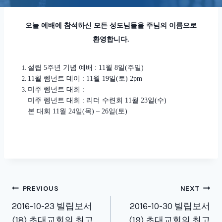
오늘 예배에 참석하신 모든 성도님들을 주님의 이름으로
환영합니다
.
설립
5
주년 기념 예배
: 11
월
8
일
(
주일
)
11
월 렘넌트 데이
: 11
월
19
일
(
토
) 2pm
미주 렘넌트 대회
:
미주 렘넌트 대회
:
리더 수련회
11
월
23
일
(
수
)
본 대회
11
월
24
일
(
목
) – 26
일
(
토
)
Post
PREVIOUS
NEXT
navigation
2016-10-23 빌립보서
2016-10-30 빌립보서
(18) 초대교회의 최고
(19) 초대교회의 최고