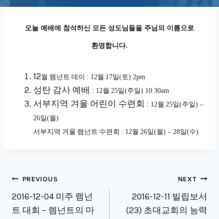
오늘 예배에 참석하신 모든 성도님들을 주님의 이름으로
환영합니다
.
12
월 렘넌트 데이
월
일
토
: 12
17
(
) 2pm
성탄 감사 예배
월
일
주일
: 12
25
(
) 10:30am
서부지역 겨울 어린이 수련회
월
일
주일
: 12
25
(
) –
일
월
26
(
)
서부지역 겨울 렘넌트 수련회
월
일
월
일
수
: 12
26
(
) – 28
(
)
Post
PREVIOUS
NEXT
navigation
2016-12-04 미주 렘넌
2016-12-11 빌립보서
트 대회 – 렘넌트의 마
(23) 초대교회의 능력