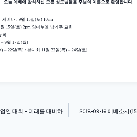
오늘 예배에 참석하신 모든 성도님들을 주님의 이름으로 환영합니다
.
강 세미나
: 9
월
15
일
(
토
) 10am
9
월
15
일
(
토
) 2pm
임마누엘 남가주 교회
등록
)
–
9
월
17
일
(
월
)
수
) – 22
일
(
목
) /
본대회
11
월
22
일
(
목
) – 24
일
(
토
)
tion
 산업인 대회 – 미래를 대비하
2018-09-16 에베소서(15