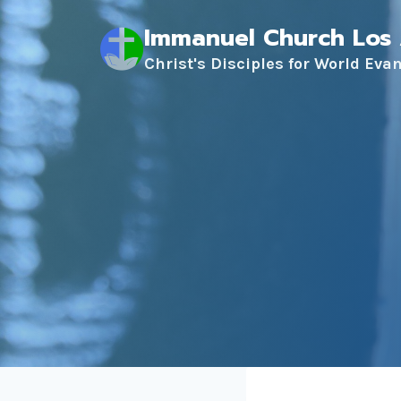
Skip
Immanuel Church Los
to
content
Christ's Disciples for World Eva