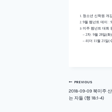
청소년 신학원 개
9
월 렘넌트 데이
: 
미주 렘넌트 대회 
– 2
차
: 9
월
28
일
(
화
–
리더
11
월
21
일
(
Post
PREVIOUS
naviga
2018-09-09 북미주
는 자들 (행 18:1-4)