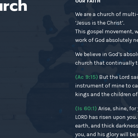
urch
OUR FAITH
We are a church of multi
‘Jesus is the Christ’.
This gospel movement, wh
work of God absolutely nec
We believe in God’s absol
church that continually t
(Ac 9:15)
But the Lord sai
instrument of mine to ca
kings and the children of 
(Is 60:1)
Arise, shine, fo
LORD has risen upon you
earth, and thick darkness
you, and his glory will be