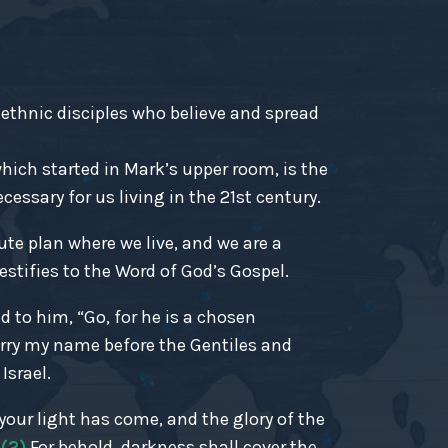
-ethnic disciples who believe and spread
ich started in Mark’s upper room, is the
essary for us living in the 21st century.
ute plan where we live, and we are a
estifies to the Word of God’s Gospel.
d to him, “Go, for he is a chosen
rry my name before the Gentiles and
Israel.
r your light has come, and the glory of the
.
(2)
For behold, darkness shall cover the