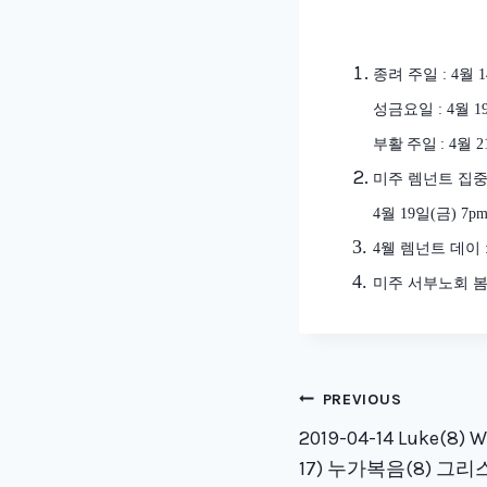
종려 주일
: 4
월
1
성금요일
: 4
월
1
부활 주일
: 4
월
2
미주 렘넌트 집
4
월
19
일
(
금
) 7pm
4
웰 렘넌트 데이
미주 서부노회 
Post
PREVIOUS
naviga
2019-04-14 Luke(8) W
17) 누가복음(8) 그리