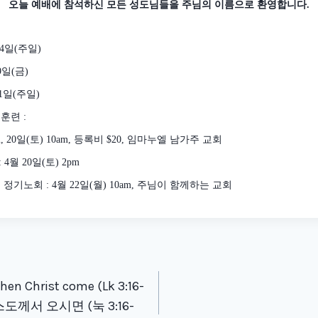
오늘 예배에 참석하신 모든 성도님들을 주님의 이름으로 환영합니다
.
4
일
(
주일
)
9
일
(
금
)
1
일
(
주일
)
중훈련
:
, 20
일
(
토
) 10am,
등록비
$20,
임마누엘 남가주 교회
: 4
월
20
일
(
토
) 2pm
봄 정기노회
: 4
월
22
일
(
월
) 10am,
주님이 함께하는 교회
tion
hen Christ come (Lk 3:16-
스도께서 오시면 (눅 3:16-