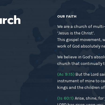
urch
OUR FAITH
We are a church of multi
‘Jesus is the Christ’.
This gospel movement, wh
work of God absolutely nec
We believe in God’s absol
church that continually t
(Ac 9:15)
But the Lord sai
instrument of mine to ca
kings and the children of 
(Is 60:1)
Arise, shine, fo
LORD has risen upon you