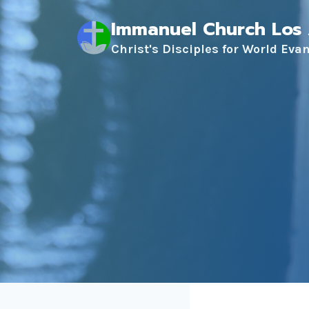
Skip
Immanuel Church Los
to
content
Christ's Disciples for World Eva