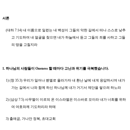
서론
(
대하
7:14)
내 이름으로 일컫는 내 백성이 그들의 악한 길에서 떠나 스스로 낮추
고 기도하여 내 얼굴을 찾으면 내가 하늘에서 듣고 그들의 죄를 사하고 그들
의 땅을 고칠지라
1.
하나님의 사람들이
Oneness
할 때마다 고난과 위기를 극복했습니다
.
1) (
창
35:3)
우리가 일어나 벧엘로 올라가자 내 환난 날에 내게 응답하시며 내가
가는 길에서 나와 함께 하신 하나님께 내가 거기서 제단을 쌓으려 하노라
2) (
삼상
7:5)
사무엘이 이르되 온 이스라엘은 미스바로 모이라 내가 너희를 위하
여 여호와께 기도하리라 하매
3)
출애굽
,
가나안 정복
,
초대교회