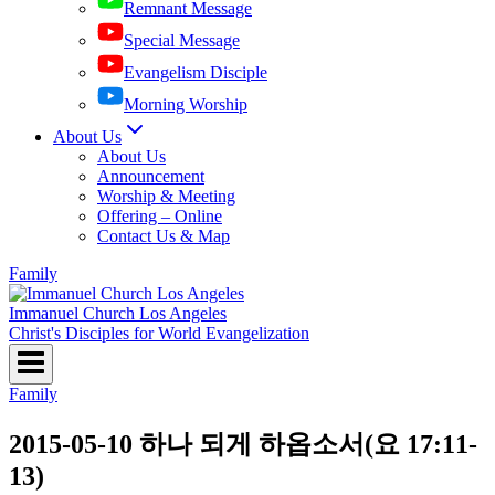
Remnant Message
Special Message
Evangelism Disciple
Morning Worship
About Us
About Us
Announcement
Worship & Meeting
Offering – Online
Contact Us & Map
Family
Immanuel Church Los Angeles
Christ's Disciples for World Evangelization
Family
2015-05-10 하나 되게 하옵소서(요 17:11-
13)