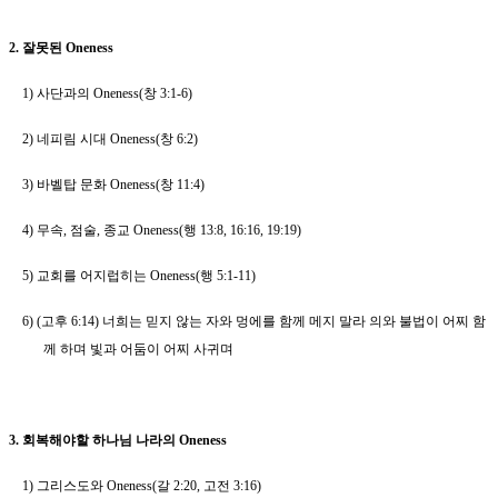
2.
잘못된
Oneness
1)
사단과의
Oneness(
창
3:1-6)
2)
네피림 시대
Oneness(
창
6:2)
3)
바벨탑 문화
Oneness(
창
11:4)
4)
무속
,
점술
,
종교
Oneness(
행
13:8, 16:16, 19:19)
5)
교회를 어지럽히는
Oneness(
행
5:1-11)
6) (
고후
6:14)
너희는 믿지 않는 자와 멍에를 함께 메지 말라 의와 불법이 어찌 함
께 하며 빛과 어둠이 어찌 사귀며
3.
회복해야할 하나님 나라의
Oneness
1)
그리스도와
Oneness(
갈
2:20,
고전
3:16)