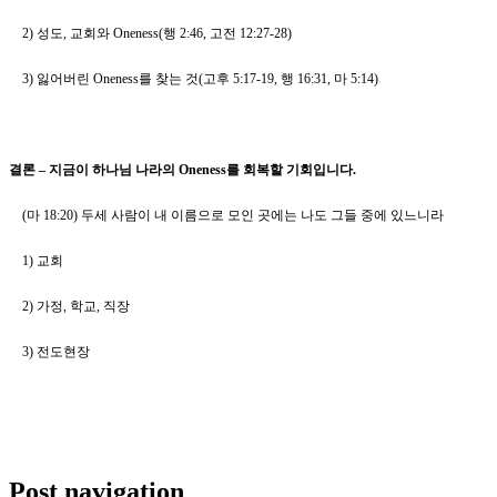
2)
성도
,
교회와
Oneness(
행
2:46,
고전
12:27-28)
3)
잃어버린
Oneness
를 찾는 것
(
고후
5:17-19,
행
16:31,
마
5:14)
결론
–
지금이 하나님 나라의
Oneness
를 회복할 기회입니다
.
(
마
18:20)
두세 사람이 내 이름으로 모인 곳에는 나도 그들 중에 있느니라
1)
교회
2)
가정
,
학교
,
직장
3)
전도현장
Post navigation